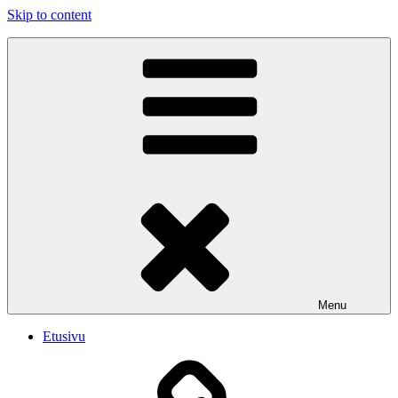
Skip to content
PUBLIC SHAME
Emme soita iskelmää. Soitamme viihdyttävää Rock musiikkia.
Menu
Etusivu