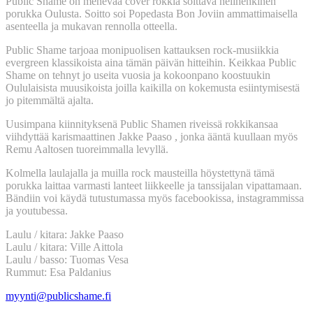
Public Shame on menevää cover rokkia soittava nelihenkinen
porukka Oulusta. Soitto soi Popedasta Bon Joviin ammattimaisella
asenteella ja mukavan rennolla otteella.
Public Shame tarjoaa monipuolisen kattauksen rock-musiikkia
evergreen klassikoista aina tämän päivän hitteihin. Keikkaa Public
Shame on tehnyt jo useita vuosia ja kokoonpano koostuukin
Oululaisista muusikoista joilla kaikilla on kokemusta esiintymisestä
jo pitemmältä ajalta.
Uusimpana kiinnityksenä Public Shamen riveissä rokkikansaa
viihdyttää karismaattinen Jakke Paaso , jonka ääntä kuullaan myös
Remu Aaltosen tuoreimmalla levyllä.
Kolmella laulajalla ja muilla rock mausteilla höystettynä tämä
porukka laittaa varmasti lanteet liikkeelle ja tanssijalan vipattamaan.
Bändiin voi käydä tutustumassa myös facebookissa, instagrammissa
ja youtubessa.
Laulu / kitara: Jakke Paaso
Laulu / kitara: Ville Aittola
Laulu / basso: Tuomas Vesa
Rummut: Esa Paldanius
myynti@publicshame.fi