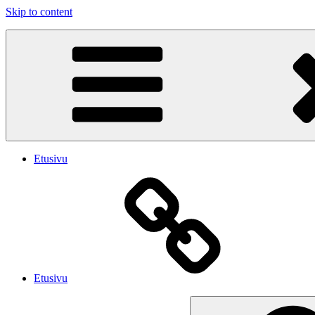
Skip to content
PUBLIC SHAME
Emme soita iskelmää. Soitamme viihdyttävää Rock musiikkia.
Etusivu
Etusivu