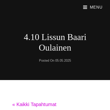
MENU
PUBLIC SHAME
Emme Soita Iskelmää. Soitamme Viihdyttävää Rock Musiikkia.
4.10 Lissun Baari
Oulainen
Posted On
05.05.2025
« Kaikki Tapahtumat