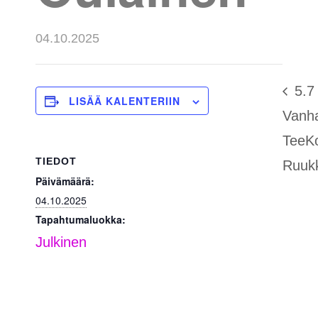
04.10.2025
5.7
LISÄÄ KALENTERIIN
Vanh
TeeK
TIEDOT
Ruukk
Päivämäärä:
04.10.2025
Tapahtumaluokka:
Julkinen