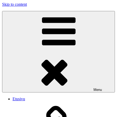
Skip to content
PUBLIC SHAME
Emme soita iskelmää. Soitamme viihdyttävää Rock musiikkia.
Menu
Etusivu