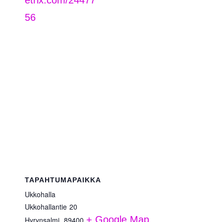
etrix.com/24477
56
TAPAHTUMAPAIKKA
Ukkohalla
Ukkohallantie 20
+ Google Map
Hyrynsalmi
,
89400