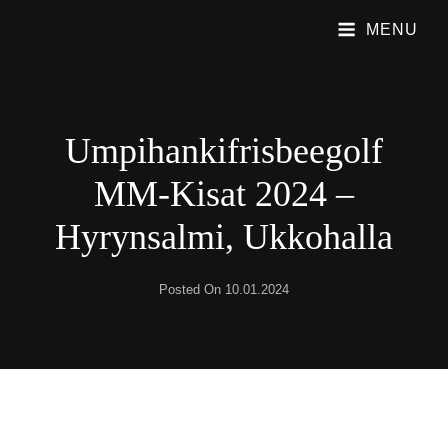
MENU
PUBLIC SHAME
Emme Soita Iskelmää. Soitamme Viihdyttävää Rock Musiikkia.
Umpihankifrisbeegolf
MM-Kisat 2024 –
Hyrynsalmi, Ukkohalla
Posted On
10.01.2024