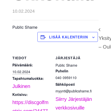
10.02.2024
Public Shame
LISÄÄ KALENTERIIN
Yksity
– Oul
TIEDOT
JÄRJESTÄJÄ
Päivämäärä:
Public Shame
Puhelin
10.02.2024
040 0959110
Tapahtumaluokka:
Sähköposti
Julkinen
myynti@publicshame.fi
Kotisivu:
Siirry Järjestäjän
https://discgolfm
verkkosivuille