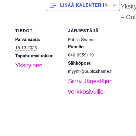
LISÄÄ KALENTERIIN
Yksity
– Oul
TIEDOT
JÄRJESTÄJÄ
Päivämäärä:
Public Shame
Puhelin
15.12.2023
040 0959110
Tapahtumaluokka:
Sähköposti
Yksityinen
myynti@publicshame.fi
Siirry Järjestäjän
verkkosivuille