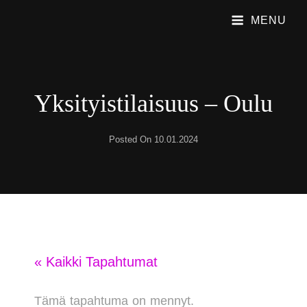
MENU
PUBLIC SHAME
Emme Soita Iskelmää. Soitamme Viihdyttävää Rock Musiikkia.
Yksityistilaisuus – Oulu
Posted On
10.01.2024
« Kaikki Tapahtumat
Tämä tapahtuma on mennyt.