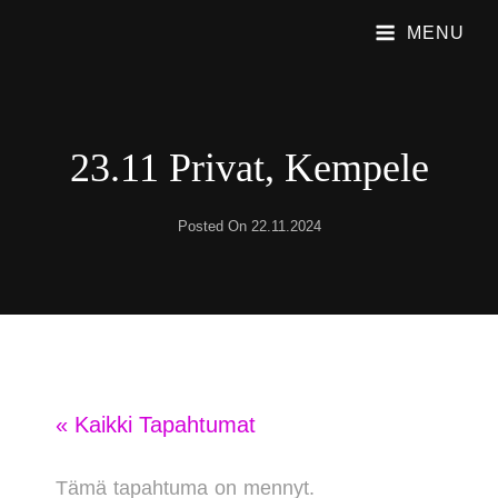
MENU
PUBLIC SHAME
Emme Soita Iskelmää. Soitamme Viihdyttävää Rock Musiikkia.
23.11 Privat, Kempele
Posted On
22.11.2024
« Kaikki Tapahtumat
Tämä tapahtuma on mennyt.