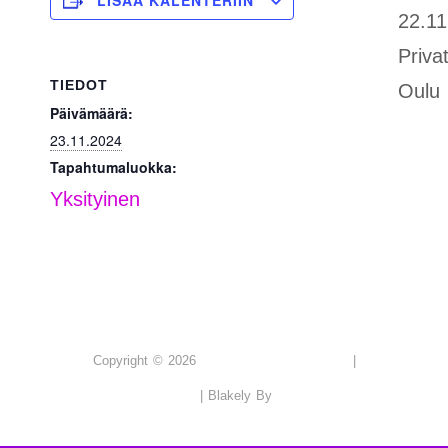
LISÄÄ KALENTERIIN
22.11
Privat
TIEDOT
Oulu
Päivämäärä:
23.11.2024
Tapahtumaluokka:
Yksityinen
PUBLIC SHAME
Copyright © 2026
|
Tietosuojaseloste
Catch Themes
|
Blakely By