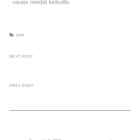
varata meidät keikoille.
Live
NEXT POST
Kesä uutisia.
PREV POST
Fanituotteet tulleet myyntiin.