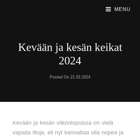
MENU
PUBLIC SHAME
Emme Soita Iskelmää. Soitamme Viihdyttävää Rock Musiikkia.
Kevään ja kesän keikat
2024
Posted On
21.03.2024
Kevään ja kesän viikonlopuissa on vielä
vapaita iltoja, eli nyt kannattaa olla nopea ja