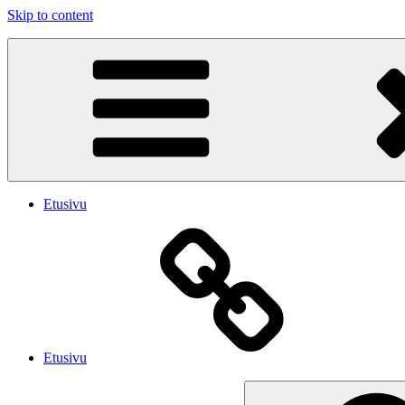
Skip to content
PUBLIC SHAME
Emme soita iskelmää. Soitamme viihdyttävää Rock musiikkia.
Etusivu
Etusivu