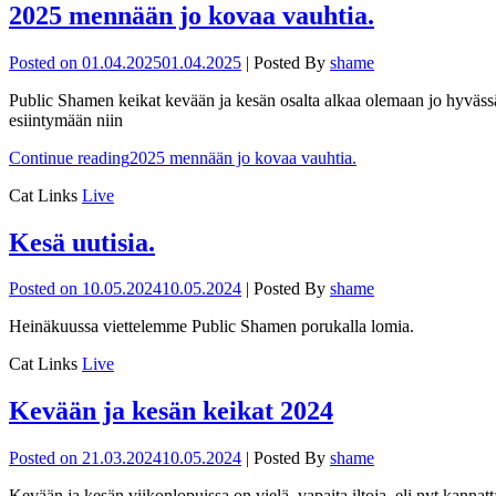
2025 mennään jo kovaa vauhtia.
Posted on
01.04.2025
01.04.2025
|
Posted By
shame
Public Shamen keikat kevään ja kesän osalta alkaa olemaan jo hyvässä 
esiintymään niin
Continue reading
2025 mennään jo kovaa vauhtia.
Cat Links
Live
Kesä uutisia.
Posted on
10.05.2024
10.05.2024
|
Posted By
shame
Heinäkuussa viettelemme Public Shamen porukalla lomia.
Cat Links
Live
Kevään ja kesän keikat 2024
Posted on
21.03.2024
10.05.2024
|
Posted By
shame
Kevään ja kesän viikonlopuissa on vielä vapaita iltoja, eli nyt kannatt