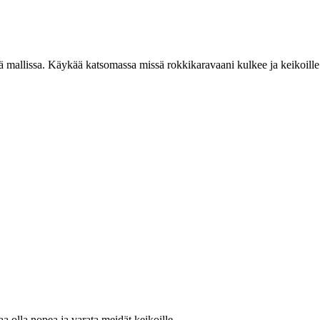
mallissa. Käykää katsomassa missä rokkikaravaani kulkee ja keikoille. 
aa olla nopea ja varata meidät keikoille.