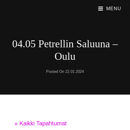
MENU
PUBLIC SHAME
Emme Soita Iskelmää. Soitamme Viihdyttävää Rock Musiikkia.
04.05 Petrellin Saluuna –
Oulu
Posted On
22.01.2024
« Kaikki Tapahtumat