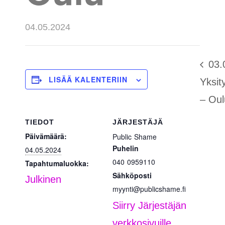
04.05.2024
03.
LISÄÄ KALENTERIIN
Yksity
– Oul
TIEDOT
JÄRJESTÄJÄ
Päivämäärä:
Public Shame
Puhelin
04.05.2024
040 0959110
Tapahtumaluokka:
Sähköposti
Julkinen
myynti@publicshame.fi
Siirry Järjestäjän
verkkosivuille