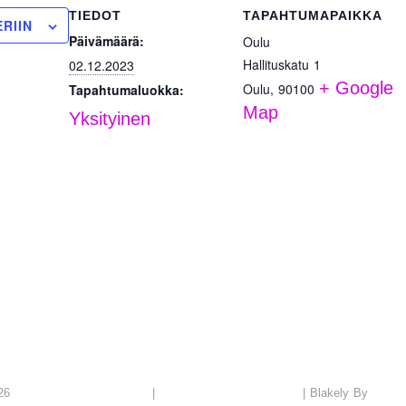
TIEDOT
TAPAHTUMAPAIKKA
RIIN
Päivämäärä:
Oulu
Hallituskatu 1
02.12.2023
+ Google
Oulu
,
90100
Tapahtumaluokka:
Map
Yksityinen
PUBLIC SHAME
Tietosuojaseloste
Cat
026
|
|
Blakely By