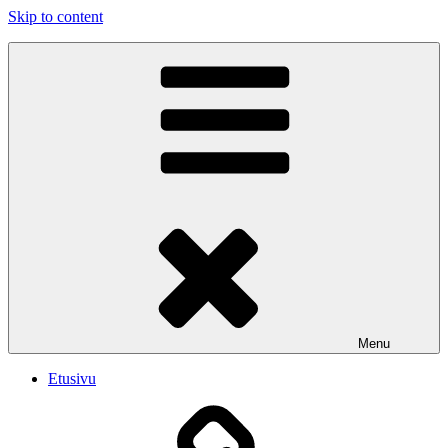
Skip to content
PUBLIC SHAME
Emme soita iskelmää. Soitamme viihdyttävää Rock musiikkia.
Menu
Etusivu