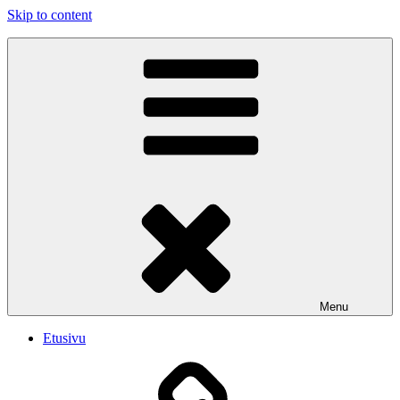
Skip to content
PUBLIC SHAME
Emme soita iskelmää. Soitamme viihdyttävää Rock musiikkia.
Menu
Etusivu