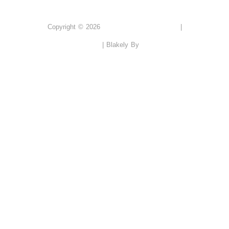
PUBLIC SHAME
Copyright © 2026
|
Tietosuojaseloste
Catch Themes
|
Blakely By