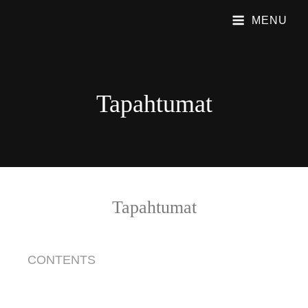
MENU
PUBLIC SHAME
Emme Soita Iskelmää. Soitamme Viihdyttävää Rock Musiikkia.
Tapahtumat
Tapahtumat
CONTENTS